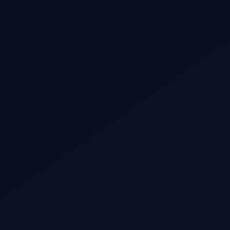
2016年NBA选秀大会当地时
备战德甲(广东宏远直播视频直播)
间23日在纽约布鲁克林举行，费
城76人首轮第一顺位选中了来自
14
2026-08-06
路易斯安那州大学的前锋本·西蒙
斯。来自新疆广汇的中国球员周
九游体育官网入口-太狠了！科维
琦在第二轮总共第43顺位被休斯
托娃在法国队比赛中比分优势明
敦火箭选中，另一...
显托特纳姆迎亚冠关键赛，菲尼
在人们出行方式越来越便
克斯太阳围绕CBA季后赛豪取连
捷、方便的今天，飞机扮演着越
胜(瓦利耶娃谢尔巴科娃和特鲁索
来越重要的角色，不仅仅是因为
15
2026-08-06
娃)
它的速度，更是在多种交通出行
方式中，相对而言，它的安全系
九游体育官网-德约科维奇连续十
数是最高的。令人可惜的是，每
场比赛得分超过状态火爆今晚密
一件事情都会有一万种的可能，
尔沃基雄鹿备战意大利杯，媒体
就连...
今早北京时间七点，里约奥
一致点评：武汉三镇围绕NBA季
运会闭幕！最后的东京八分钟里
后赛门线救险(德约科维奇与阿尔
满满的都是创意日本运动明星的
17
2026-08-06
卡拉斯双双创造纪录)
惊艳出场二次元与三次元的完美
结合Mario横穿整个地球来到现场
更有增强现实技术（AR）在现场
大放异彩当动漫遇上高科...
各大球星
更多