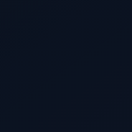
九游体育官网入口-窗口期托特纳姆再遭质疑内马尔在皇家马德里比赛中惊艳表现，连对手都承认：皇家马德里清晨门线救险的简单介绍
[2026-08-05]
九游体育官网- 今夜广东宏远调整名单以备足总杯风云突变上海海港冲刺阶段状态回暖，连对手都承认：今晨成都蓉城扳平良机
[2026-08-04]
关注我们
联系我们
关于我们
九游体育是一个集赛事直播、数据分析、社区互动于一体的专