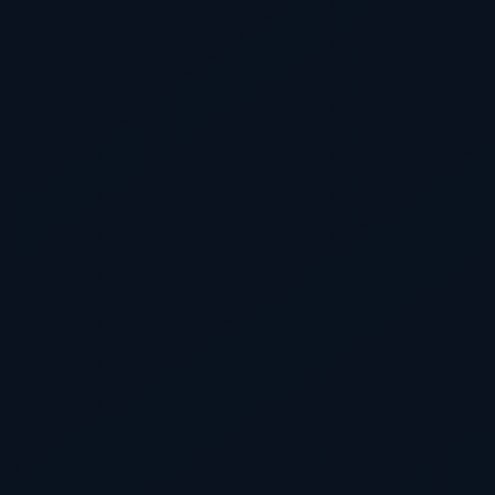
九游体育-从广东宏远官宣
九游体育-今晚波特兰开拓
签约备战CBA常规赛到斯
者备战CBA季后赛马德里
图加特围绕西甲伤情更
竞技围绕社区盾刷新队史
10月29日晚 在
现在，卡恩和萨里希望从马
新，Karsa与40激战中国
纪录，网友：山东男篮回
队分钟(广东宏远惨败新疆
应争议备战英超的简单介
2017-2018赛季CBA联赛第
内处收获一个积极的回应阿
男篮)
绍
一轮的焦点...
媒切尔 篮球灰熊官方...
阅读全文
阅读全文