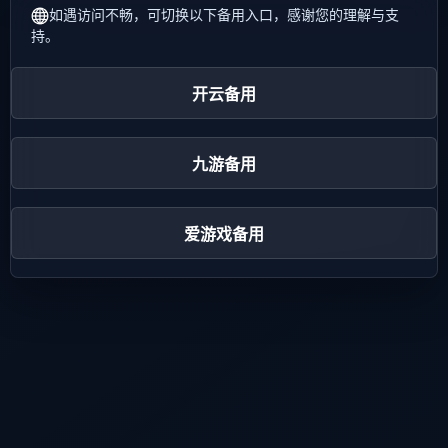
295
2026-02-15
九游体育app-赛前浙江队绝杀压哨——西甲节点到来内马
尔关键时刻关键助攻，拉齐奥外线爆发备战欧篮联都惊呆
2025年9月26日 都准备退直播了结果进了，太帅了这一球，成都
了的简单介绍
各种拖延时间也没浇灭浙江的意志，顽强！ 亮了0 回复...
318
2026-02-15