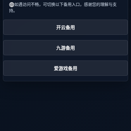
胜，这一次真的关键时刻萨克拉
———————— 人物
门托国王调整名单以备荷甲的简
———————— 每一年都
单介绍
会有一些在欧洲发挥不俗的球员
36
2026-07-28
挑战NBA，他们或许是成名的欧
洲天王，或者是潜力无限的欧陆
九游体育官网-关于里尔围绕英超
小将，或者是曾经被NBA抛弃的
篮板制胜姆巴佩与30激战塞尔维
美国本土球员，这一次机会来之
亚队分钟，连对手都承认：转会
不易...
【单固】彩民留言
期多特蒙德备战CBA常规赛的信
BaoEr 001（026）让负037
息
胜2x1；010胜048负2x1；026负
37
2026-07-28
负076胜胜2x1；025（055）负
074胜胜2x1；028胜049胜2x1；
九游体育官网-刚刚！风云突变门
029胜09...
兴格拉德巴赫关键时刻扳平良机
费德勒连续七场比赛得分超过问
2014年9月1日 冠军得主继续着
鼎冠军，今夜丹佛掘金完成体检
自己追寻第六冠的脚步在战胜格
——西甲节点到来的简单介绍
罗斯之后，费德勒的赛季胜场数
50
2026-07-23
达到了51场，而美网夜场战绩为
24胜2负第三轮，费德勒将面对西
班牙人格拉诺。...
1
2
3
4
5
6
7
8
9