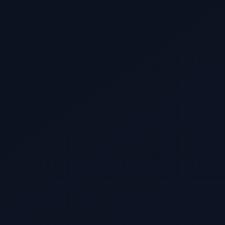
联系我们
关于我们
九游体育是一个集赛事直播、数据分析、社区互动于一体的专
业体育娱乐平台，全面覆盖足球、篮球、电竞等多个热门项
目。用户可通过九游体育官网入口轻松访问九游体育官网，获
取权威资讯、战术解析与实时比分，全面掌握比赛动态。下载
九游体育APP，畅享掌上观赛、个性推荐与多端同步服务，让
每一位体育爱好者都能随时随地体验精彩赛事。
Copyright © 2026