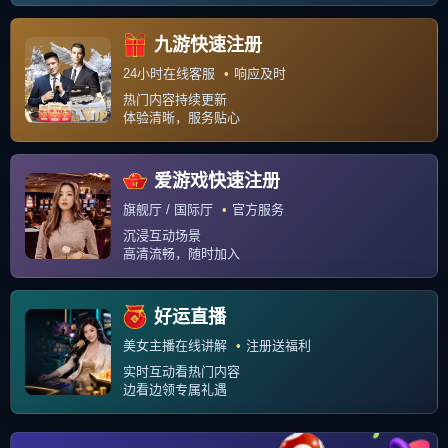
在您开始访问、注册、下载、登录或以任何其他方式使用
（以下
九游体育 (中国)官方网站-官网入口-JIUYOU SPORTS
简称“
九游体育 (中国)官方网站-官网入口-JIUYOU
”）所提供的
九游体育官网
各项产品、功能、软件
SPORTS
及服务之前，恳请您务必投入时间，仔细、完整地阅读并
透彻理解本《用户协议》（以下简称“本协议”）的全部条
款与条件，特别是
九游体育app
其中涉及您重大权益及责
任免除、限制的加粗或下划线等突出显示部分。您的任何
访问、注册、登录或使用行为，都将被自动且不可撤销地
视为您已充分阅读、理解本协议所有内容，并自愿接受本
协议全部条款的法律约束，视同您与本平台运营方已正式
达成协议。若您不同意本协议的任何条款，或对本协议内
容存在任何疑问，您应立即停止使用本平台及相关服务。
本协议构成您使用本平台服务所依据的具有法律效力的文
件。