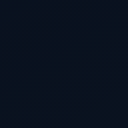
3.3
系统与数据安全：
不得从事任何可能破坏、干扰、瓦
解本平台网络系统、服务器、软件正常运行的行为，包括
但不限于使用恶意代码、病毒、爬虫程序、机器人、数据
抓取工具或其他技术手段，非法获取、干扰、破坏平台数
据、用户信息或系统架构；不得尝试进行未经授权的系统
访问、扫描、测试或破坏安全防护措施。
3.4 您违反本条规定所产生的任何责任及后果均由您自行
承担，给本平台或第三方造成损害的，您应负责全额赔
偿。本平台有权根据违规情节，独立判断并采取本协议第
6章所述的处理措施。
第四章 知识产权声明
4.1 本平台提供的服务中包含的以及用户在使用过程中接触
到的所有内容，包括但不限于文字、文章、图片、照片、
音频、视频、图表、界面设计、版面框架、数据、商标、