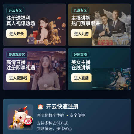
首页
关于我们
关于我们
xiaomi
495
2025-05-23
九游体育 (中国)官方网
站-官网入口-JIUYOU
SPORTS
用户协议
最近更新日期：
2026年2月14日
引言与协议说明