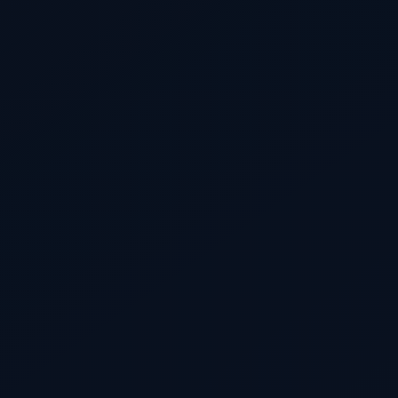
2.2 您理解并同意，基于互联网行业的特性、市场环境变
化、法律法规要求及本平台的运营策略，我
九游体育官网
入口
们有权单方面决定对现有服务内容进行增删、调整、
优化或升级，亦可能在未来推出新的服务模块。除非法律
另有明文规定，否则前述调整无需事先个别通知用户，本
平台将尽力通过公告、站内信等方式进行公布。服务内容
可能因地区、终端设备、软件版本等因素存在差异。
第三 用户行为规范与义务
您在使用本平台服务时，须承诺遵守中华人民共和国法律
法规、部门规章、规范性文件及社会公序良俗，并独立承
担所有因您行为所引致的法律责任。您不得从事包括但不
限于以下任何行为：
3.1
内容发布限制：
严禁制作、上传、复制、发布、传播
或储存任何含有下列内容的信息或从事相关行为：
* (a) 反对宪法所确定的基本原则，危害国家安全、泄露国