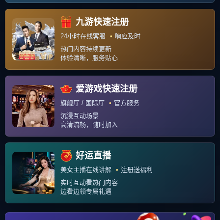
联系我们
关于我们
九游体育是一个集赛事直播、数据分析、社区互动于一体的专
业体育娱乐平台，全面覆盖足球、篮球、电竞等多个热门项
目。用户可通过九游体育官网入口轻松访问九游体育官网，获
取权威资讯、战术解析与实时比分，全面掌握比赛动态。下载
九游体育APP，畅享掌上观赛、个性推荐与多端同步服务，让
每一位体育爱好者都能随时随地体验精彩赛事。
Copyright © 2026
友情链接：