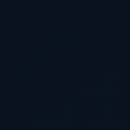
一
步
已
卷。
就
该
手
马