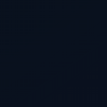
波士顿。那时的费城已经有了安德烈-伊格达拉
来并没有什么缺点，费城也应该选择考辛斯，他
3. 保罗-乔治|新泽西篮网（真实顺位：1
除了年轻的布鲁克-洛佩兹，那时的篮网
最理想的选择当然是保罗-乔治。当印第安纳步
个时候只是默默地为弗雷斯诺州立大学打球的一
选择乔治，他们的队史也许会因之改写。
4. 戈登-海沃德|明尼苏达森林狼（真实
这又是卡恩浪费签位的一年。韦斯利-约
线……然后在森林狼打了两个赛季就被交易到菲
误的侧翼，他们本应该选择海沃德。现在海沃德
位选择海沃德根本不需要犹豫。