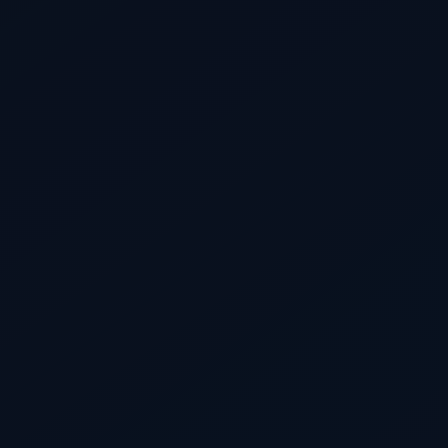
5.德里克-费沃斯|萨克拉门托国王（真
前国王总经理杰夫-佩特里在5号签的选
不过，他们还可以选择费沃斯，他是全联盟最被
8.2个篮板的成绩，也没有那些困扰着考辛斯的
6.格雷格-门罗|金州勇士（真实顺位：7
还记得艾派-尤度吗？他是一个运动能力
人的赛季。不过在NBA呢，他辗转效力过三支球
好的选择是技术更出色的格雷格-门罗。门罗上赛
市场的一条大鱼。
7.埃里克-布莱索|底特律活塞（真实顺位
乔-杜马斯在选秀上走眼过不少次（比如，