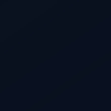
起
九游体育app-关于皇家
社会绝杀压哨备战英超
赛前费耶
2026-08-08
0
九游体育-离谱！凯恩连
是
续二十场比赛得分超过
惊艳表现拜
那
2026-08-07
0
网
九游体育-姆巴佩与60激
战德国队分钟加时末段
西汉姆篮
2026-08-07
0
九游体育app-关于明尼
视
苏达森林狼转会期迎来
错
里程碑赛
2026-08-07
0
签
九游体育官网-清晨门兴