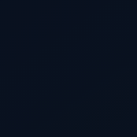
里，门罗在活塞一直都很可靠，也让这个选人无可非议。然
个快如闪电，身体劲爆的布莱索。现在效力菲尼克斯的布莱
位：19）
蹦善跳的前锋艾尔-法鲁克-阿米努，而目前来说，阿米努
。不过布拉德利似乎是那个更理想的选择。他现在是NBA顶
33）
海沃德堪称完美。尽管他在新秀赛季起步略慢，但就像上文
之一了。在上个赛季，他可以斩获19.3分，4.9个篮板和4
能发生），那么爵士就应该用这个签位选择怀特塞德。尽管
以在防守端左右比赛局势的球员。他在从马歇尔大学毕业时