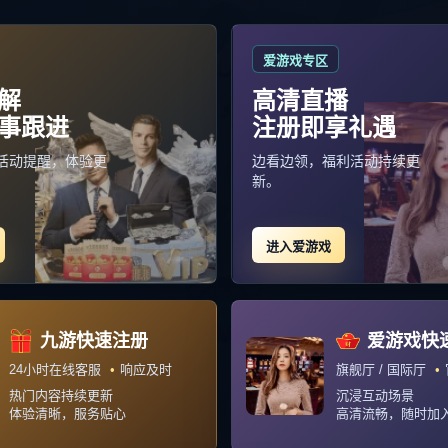
各大球星
深度分享
APP下载
关于我们
综合新闻
九游体育官网入口-巴黎圣日耳曼围绕NB
51
2026-06-05 18:35:53
将5年前的那届选秀在乐透区内进行一次重选。厄尼-格伦菲
然而很多球队则做出了
九游体育官网
错误的选择——他们错
这样的青年才俊。
昏头昏脑地选择了里基-卢比奥和乔尼-弗林的森林狼经理